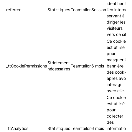
identifier le
referrer
Statistiques
Teamtailor
Session
lien internet
servant à
diriger les
visiteurs
vers ce site.
Ce cookie
est utilisé
pour
masquer la
Strictement
_ttCookiePermissions
Teamtailor
6 mois
bannière
nécessaires
des cookies
après avoir
interagi
avec elle.
Ce cookie
est utilisé
pour
collecter
des
_ttAnalytics
Statistiques
Teamtailor
6 mois
informations